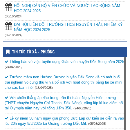
HỘI NGHỊ CÁN BỘ VIÊN CHỨC VÀ NGƯỜI LAO ĐỘNG NĂM
HỌC 2024-2025
(05/10/2024)
ĐẠI HỘI LIÊN ĐỘI TRƯỜNG THCS NGUYỄN TRÃI, NHIỆM KỲ
NĂM HỌC 2024-2025.
(02/10/2024)
TIN TỨC TỪ XÃ - PHƯỜNG
Thông báo vê việc tuyển dụng Giáo viên huyện Đắk Song năm 2025.
(24/04/2025)
Trường mầm non Hướng Dương huyện Đắk Song đã có một buổi
trải nghiệm vô cùng thú vị và bổ ích với hoạt động thi bằng lái xe mini
cho các bạn nhỏ!
(18/04/2025)
Với chiến thắng áp đảo trong trận thi tuần, Nguyễn Hiền Lương
(THPT chuyên Nguyễn Chí Thanh, Đắk Nông), cũng lập kỉ lục điểm số
tại Olympia năm nay với tổng điểm 350.
(24/03/2025)
Lễ kỷ niệm 50 năm ngày giải phóng Đức Lập dự kiến sẽ diễn ra vào
lúc 20h ngày 9/3/2025 tại Quảng trường Đắk Mil.
(05/03/2025)