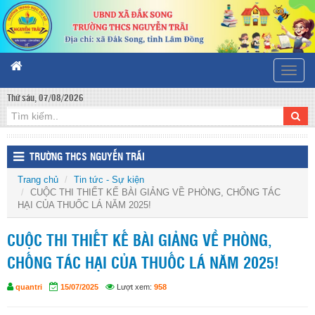
Toggle
naviga
Thứ sáu, 07/08/2026
TRƯỜNG THCS NGUYỄN TRÃI
Trang chủ
Tin tức - Sự kiện
CUỘC THI THIẾT KẾ BÀI GIẢNG VỀ PHÒNG, CHỐNG TÁC
HẠI CỦA THUỐC LÁ NĂM 2025!
CUỘC THI THIẾT KẾ BÀI GIẢNG VỀ PHÒNG,
CHỐNG TÁC HẠI CỦA THUỐC LÁ NĂM 2025!
quantri
15/07/2025
Lượt xem:
958