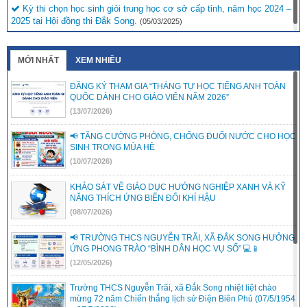
Kỳ thi chọn học sinh giỏi trung học cơ sở cấp tỉnh, năm học 2024 –
2025 tại Hội đồng thi Đắk Song.
(05/03/2025)
MỚI NHẤT
XEM NHIỀU
ĐĂNG KÝ THAM GIA “THÁNG TỰ HỌC TIẾNG ANH TOÀN
QUỐC DÀNH CHO GIÁO VIÊN NĂM 2026”
(13/07/2026)
📢 TĂNG CƯỜNG PHÒNG, CHỐNG ĐUỐI NƯỚC CHO HỌC
SINH TRONG MÙA HÈ
(10/07/2026)
KHẢO SÁT VỀ GIÁO DỤC HƯỚNG NGHIỆP XANH VÀ KỸ
NĂNG THÍCH ỨNG BIẾN ĐỔI KHÍ HẬU
(08/07/2026)
📢 TRƯỜNG THCS NGUYỄN TRÃI, XÃ ĐẮK SONG HƯỞNG
ỨNG PHONG TRÀO “BÌNH DÂN HỌC VỤ SỐ” 💻📱
(12/05/2026)
Trường THCS Nguyễn Trãi, xã Đắk Song nhiệt liệt chào
mừng 72 năm Chiến thắng lịch sử Điện Biên Phủ (07/5/1954