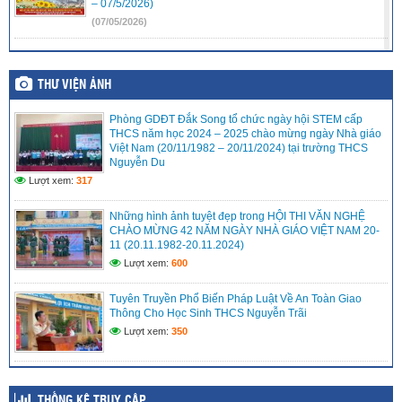
– 07/5/2026)
(07/05/2026)
THÔNG TƯ 32/2026 Quy định việc xác định tương đương
chức danh nhà giáo
THƯ VIỆN ẢNH
(06/05/2026)
Phòng GDĐT Đắk Song tổ chức ngày hội STEM cấp
Thư ngõ Chuyển đổi số Trung tâm Đổi mới sáng tạo và
THCS năm học 2024 – 2025 chào mừng ngày Nhà giáo
Chuyển đổi số tỉnh Lâm Đồng
Việt Nam (20/11/1982 – 20/11/2024) tại trường THCS
(06/05/2026)
Nguyễn Du
Lượt xem:
317
CÔNG AN XÃ ĐẮK SONG TRIỂN KHAI MÔ HÌNH “CỔNG
TRƯỜNG AN TOÀN GIAO THÔNG” TẠI TRƯỜNG THCS
NGUYỄN TRÃI
Những hình ảnh tuyệt đẹp trong HỘI THI VĂN NGHỆ
CHÀO MỪNG 42 NĂM NGÀY NHÀ GIÁO VIỆT NAM 20-
(06/05/2026)
11 (20.11.1982-20.11.2024)
Lượt xem:
600
Tuyên Truyền Phổ Biến Pháp Luật Về An Toàn Giao
Thông Cho Học Sinh THCS Nguyễn Trãi
Lượt xem:
350
THỐNG KÊ TRUY CẬP