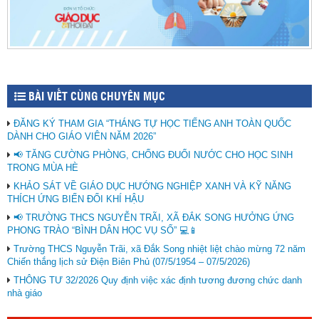
BÀI VIẾT CÙNG CHUYÊN MỤC
ĐĂNG KÝ THAM GIA “THÁNG TỰ HỌC TIẾNG ANH TOÀN QUỐC
DÀNH CHO GIÁO VIÊN NĂM 2026”
📢 TĂNG CƯỜNG PHÒNG, CHỐNG ĐUỐI NƯỚC CHO HỌC SINH
TRONG MÙA HÈ
KHẢO SÁT VỀ GIÁO DỤC HƯỚNG NGHIỆP XANH VÀ KỸ NĂNG
THÍCH ỨNG BIẾN ĐỔI KHÍ HẬU
📢 TRƯỜNG THCS NGUYỄN TRÃI, XÃ ĐẮK SONG HƯỞNG ỨNG
PHONG TRÀO “BÌNH DÂN HỌC VỤ SỐ” 💻📱
Trường THCS Nguyễn Trãi, xã Đắk Song nhiệt liệt chào mừng 72 năm
Chiến thắng lịch sử Điện Biên Phủ (07/5/1954 – 07/5/2026)
THÔNG TƯ 32/2026 Quy định việc xác định tương đương chức danh
nhà giáo