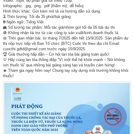
Video: .mp4, độ phân giải tối thiểu 720p.
Infographic: .jpg, .png, .pdf (thẩm mỹ, dễ hiểu).
Hình thức khác: Gửi kèm mô tả và hướng dẫn sử dụng.
⏳ Thời lượng: Tối đa 35 phút/bài giảng
🌐 Ngôn ngữ: Tiếng Việt
👥 Số lượng tác phẩm: Mỗi tác giả/nhóm gửi tối đa 05 bài dự thi
🚫 Không nhận tài trợ từ các công ty sản xuất/kinh doanh thuốc lá.
📅 Thời gian nhận bài: từ tháng 7/2025 đến hết 15/9/2025. Sản phẩm dự
thi nộp trực tiếp về Ban Tổ chức (BTC) Cuộc thi theo địa chỉ Email:
cuocthi.gdtd@gmail.com trước ngày 15/9/2025.
🏆 Giải thưởng hấp dẫn – Cơ hội lan tỏa bài giảng toàn quốc!
💡 Hãy cùng lan tỏa thông điệp “Vì một thế hệ khỏe mạnh – Nói không
với thuốc lá” qua những bài giảng sáng tạo và truyền cảm hứng!
🔥 Tham gia ngay hôm nay! Chung tay xây dựng môi trường không khói
thuốc!