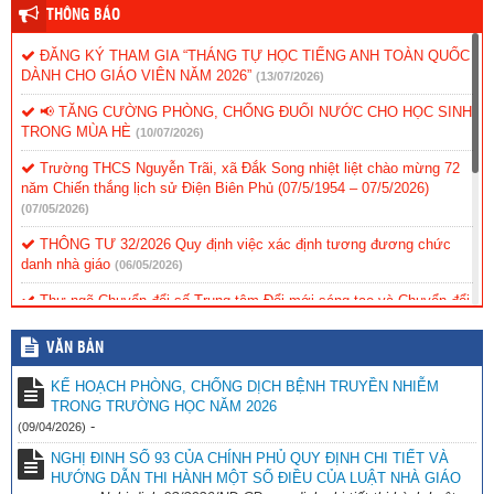
THÔNG BÁO
ĐĂNG KÝ THAM GIA “THÁNG TỰ HỌC TIẾNG ANH TOÀN QUỐC
DÀNH CHO GIÁO VIÊN NĂM 2026”
(13/07/2026)
📢 TĂNG CƯỜNG PHÒNG, CHỐNG ĐUỐI NƯỚC CHO HỌC SINH
TRONG MÙA HÈ
(10/07/2026)
Trường THCS Nguyễn Trãi, xã Đắk Song nhiệt liệt chào mừng 72
năm Chiến thắng lịch sử Điện Biên Phủ (07/5/1954 – 07/5/2026)
(07/05/2026)
THÔNG TƯ 32/2026 Quy định việc xác định tương đương chức
danh nhà giáo
(06/05/2026)
Thư ngõ Chuyển đổi số Trung tâm Đổi mới sáng tạo và Chuyển đổi
số tỉnh Lâm Đồng
(06/05/2026)
VĂN BẢN
CÔNG AN XÃ ĐẮK SONG TRIỂN KHAI MÔ HÌNH “CỔNG
TRƯỜNG AN TOÀN GIAO THÔNG” TẠI TRƯỜNG THCS NGUYỄN
KẾ HOẠCH PHÒNG, CHỐNG DỊCH BỆNH TRUYỀN NHIỄM
TRÃI
(06/05/2026)
TRONG TRƯỜNG HỌC NĂM 2026
-
(09/04/2026)
Trường THCS Nguyễn Trãi Hướng dẫn tham gia thử thách trực
tuyến “S-Race 2026″
(06/05/2026)
NGHỊ ĐINH SỐ 93 CỦA CHÍNH PHỦ QUY ĐỊNH CHI TIẾT VÀ
HƯỚNG DẪN THI HÀNH MỘT SỐ ĐIỀU CỦA LUẬT NHÀ GIÁO
TRƯỜNG THCS NGUYỄN TRÃI HƯỚNG DẪN SỬ DỤNG BỘ