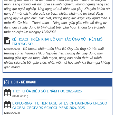
môn: Tăng cường kết nối, chia sẻ kinh nghiệm, không ngừng nâng cao
năng lực nghề nghiệp. Ứng dụng trí tuệ nhân tạo (AI): Khuyến khích sử
dụng AI một cách hiệu quả, có trách nhiệm nhằm hỗ trợ hoạt động
giảng dạy và giáo dục. Đặc biệt, khung năng lực được xây dựng theo 3
mức độ: Cơ bản – Thành thạo – Nâng cao, giúp giáo viên dễ dàng tự
đánh giá và xây dựng lộ trình phát triển phù hợp. Thông tư sẽ chính
thức có hiệu lực từ ngày 12/5/2026.
KẾ HOẠCH TRIỂN KHAI BỘ QUY TẮC ỨNG XỬ TRÊN MÔI
TRƯỜNG SỐ
-
Kế hoạch nhằm triển khai Bộ Quy tắc ứng xử trên môi
(25/03/2026)
trường số tại Trường THCS Nguyễn Trãi, hướng đến xây dựng môi
trường giáo dục an toàn, lành mạnh, nâng cao nhận thức và trách
nhiệm của cán bộ, giáo viên, nhân viên và học sinh khi tham gia không
gian mạng.
LỊCH - KẾ HOẠCH
THỜI KHÓA BIỂU SỐ 1 NĂM HỌC 2025-2026
(01/09/2025)
EXPLORING THE HERITAGE SITES OF DAKNONG UNESCO
GLOBAL GEOPARK SCHOOL YEAR 2024-2025
(21/10/2024)