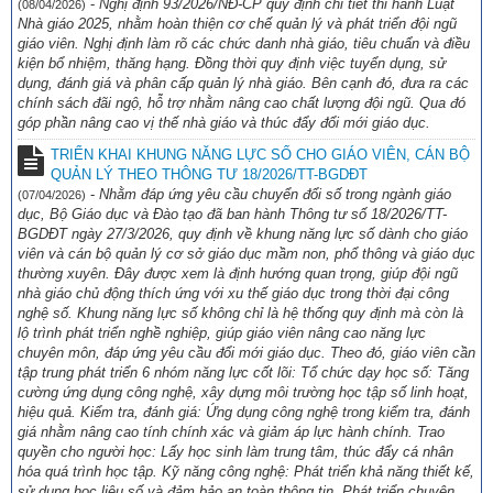
-
Nghị định 93/2026/NĐ-CP quy định chi tiết thi hành Luật
(08/04/2026)
SGK KẾT NỐI TRI THỨC VỚI CUỘC SỐNG NĂM HỌC 2026-2027
Nhà giáo 2025, nhằm hoàn thiện cơ chế quản lý và phát triển đội ngũ
(06/05/2026)
giáo viên. Nghị định làm rõ các chức danh nhà giáo, tiêu chuẩn và điều
kiện bổ nhiệm, thăng hạng. Đồng thời quy định việc tuyển dụng, sử
dụng, đánh giá và phân cấp quản lý nhà giáo. Bên cạnh đó, đưa ra các
chính sách đãi ngộ, hỗ trợ nhằm nâng cao chất lượng đội ngũ. Qua đó
góp phần nâng cao vị thế nhà giáo và thúc đẩy đổi mới giáo dục.
TRIỂN KHAI KHUNG NĂNG LỰC SỐ CHO GIÁO VIÊN, CÁN BỘ
QUẢN LÝ THEO THÔNG TƯ 18/2026/TT-BGDĐT
-
Nhằm đáp ứng yêu cầu chuyển đổi số trong ngành giáo
(07/04/2026)
dục, Bộ Giáo dục và Đào tạo đã ban hành Thông tư số 18/2026/TT-
BGDĐT ngày 27/3/2026, quy định về khung năng lực số dành cho giáo
viên và cán bộ quản lý cơ sở giáo dục mầm non, phổ thông và giáo dục
thường xuyên. Đây được xem là định hướng quan trọng, giúp đội ngũ
nhà giáo chủ động thích ứng với xu thế giáo dục trong thời đại công
nghệ số. Khung năng lực số không chỉ là hệ thống quy định mà còn là
lộ trình phát triển nghề nghiệp, giúp giáo viên nâng cao năng lực
chuyên môn, đáp ứng yêu cầu đổi mới giáo dục. Theo đó, giáo viên cần
tập trung phát triển 6 nhóm năng lực cốt lõi: Tổ chức dạy học số: Tăng
cường ứng dụng công nghệ, xây dựng môi trường học tập số linh hoạt,
hiệu quả. Kiểm tra, đánh giá: Ứng dụng công nghệ trong kiểm tra, đánh
giá nhằm nâng cao tính chính xác và giảm áp lực hành chính. Trao
quyền cho người học: Lấy học sinh làm trung tâm, thúc đẩy cá nhân
hóa quá trình học tập. Kỹ năng công nghệ: Phát triển khả năng thiết kế,
sử dụng học liệu số và đảm bảo an toàn thông tin. Phát triển chuyên