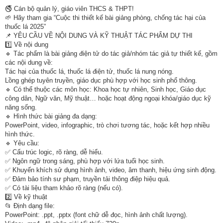
🚭 Cán bộ quản lý, giáo viên THCS & THPT!
🌱 Hãy tham gia “Cuộc thi thiết kế bài giảng phòng, chống tác hại của
thuốc lá 2025”
📌 YÊU CẦU VỀ NỘI DUNG VÀ KỸ THUẬT TÁC PHẨM DỰ THI
1️⃣ Về nội dung
🔹 Tác phẩm là bài giảng điện tử do tác giả/nhóm tác giả tự thiết kế, gồm
các nội dung về:
Tác hại của thuốc lá, thuốc lá điện tử, thuốc lá nung nóng.
Lồng ghép tuyên truyền, giáo dục phù hợp với học sinh phổ thông.
🔹 Có thể thuộc các môn học: Khoa học tự nhiên, Sinh học, Giáo dục
công dân, Ngữ văn, Mỹ thuật… hoặc hoạt động ngoại khóa/giáo dục kỹ
năng sống.
🔹 Hình thức bài giảng đa dạng:
PowerPoint, video, infographic, trò chơi tương tác, hoặc kết hợp nhiều
hình thức.
🔹 Yêu cầu:
✅ Cấu trúc logic, rõ ràng, dễ hiểu.
✅ Ngôn ngữ trong sáng, phù hợp với lứa tuổi học sinh.
✅ Khuyến khích sử dụng hình ảnh, video, âm thanh, hiệu ứng sinh động.
✅ Đảm bảo tính sư phạm, truyền tải thông điệp hiệu quả.
✅ Có tài liệu tham khảo rõ ràng (nếu có).
2️⃣ Về kỹ thuật
📂 Định dạng file:
PowerPoint: .ppt, .pptx (font chữ dễ đọc, hình ảnh chất lượng).