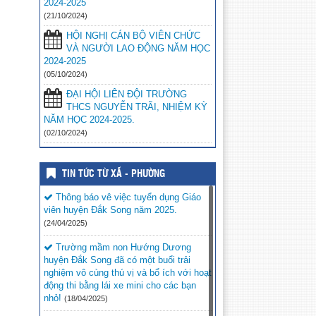
2024-2025
(21/10/2024)
HỘI NGHỊ CÁN BỘ VIÊN CHỨC
VÀ NGƯỜI LAO ĐỘNG NĂM HỌC
2024-2025
(05/10/2024)
ĐẠI HỘI LIÊN ĐỘI TRƯỜNG
THCS NGUYỄN TRÃI, NHIỆM KỲ
NĂM HỌC 2024-2025.
(02/10/2024)
TIN TỨC TỪ XÃ - PHƯỜNG
Thông báo vê việc tuyển dụng Giáo
viên huyện Đắk Song năm 2025.
(24/04/2025)
Trường mầm non Hướng Dương
huyện Đắk Song đã có một buổi trải
nghiệm vô cùng thú vị và bổ ích với hoạt
động thi bằng lái xe mini cho các bạn
nhỏ!
(18/04/2025)