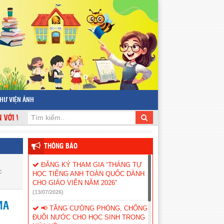
HƯ VIỆN ẢNH
 WEBSITE TRƯỜNG THCS NGUYỄN TRÃI
THÔNG BÁO
ĐĂNG KÝ THAM GIA “THÁNG TỰ
c
HỌC TIẾNG ANH TOÀN QUỐC DÀNH
CHO GIÁO VIÊN NĂM 2026”
(13/07/2026)
MA
📢 TĂNG CƯỜNG PHÒNG, CHỐNG
ĐUỐI NƯỚC CHO HỌC SINH TRONG