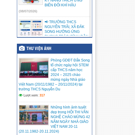
KỸ NĂNG THÍCH ỨNG
BIẾN ĐỔI KHÍ HẬU
(08/07/2026)
📢 TRƯỜNG THCS
NGUYỄN TRÃI, XÃ ĐẮK
SONG HƯỞNG ỨNG
PHONG TRÀO “BÌNH DÂN
HỌC VỤ SỐ” 💻📱
(12/05/2026)
THƯ VIỆN ẢNH
Trường THCS Nguyễn Trãi,
Phòng GDĐT Đắk Song
xã Đắk Song nhiệt liệt chào
tổ chức ngày hội STEM
mừng 72 năm Chiến thắng
cấp THCS năm học
lịch sử Điện Biên Phủ
2024 – 2025 chào
(07/5/1954 – 07/5/2026)
mừng ngày Nhà giáo
(07/05/2026)
Việt Nam (20/11/1982 – 20/11/2024) tại
trường THCS Nguyễn Du
THÔNG TƯ 32/2026 Quy
Lượt xem:
317
định việc xác định tương
đương chức danh nhà giáo
Những hình ảnh tuyệt
(06/05/2026)
đẹp trong HỘI THI VĂN
NGHỆ CHÀO MỪNG 42
Thư ngõ Chuyển đổi số
NĂM NGÀY NHÀ GIÁO
Trung tâm Đổi mới sáng tạo
VIỆT NAM 20-11
và Chuyển đổi số tỉnh Lâm
(20.11.1982-20.11.2024)