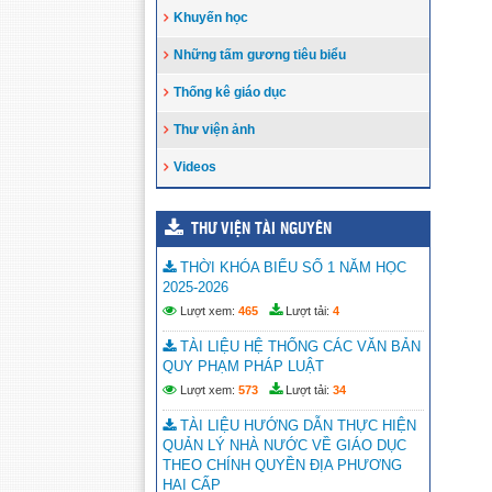
Khuyến học
Những tấm gương tiêu biểu
Thống kê giáo dục
Thư viện ảnh
Videos
THƯ VIỆN TÀI NGUYÊN
THỜI KHÓA BIỂU SỐ 1 NĂM HỌC
2025-2026
Lượt xem:
465
Lượt tải:
4
TÀI LIỆU HỆ THỐNG CÁC VĂN BẢN
QUY PHẠM PHÁP LUẬT
Lượt xem:
573
Lượt tải:
34
TÀI LIỆU HƯỚNG DẪN THỰC HIỆN
QUẢN LÝ NHÀ NƯỚC VỀ GIÁO DỤC
THEO CHÍNH QUYỀN ĐỊA PHƯƠNG
HAI CẤP