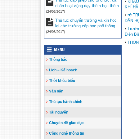
Thủ tục cấp phép cho tổ chức, cá
KHẢO
nhân hoạt động dạy thêm học thêm
KHÍ HẬ
(24/03/2017)
📢 T
Thủ tục chuyển trường và xin học
DÂN HỌ
lại các trường cấp học phổ thông
Trườn
(24/03/2017)
Điện Bi
THÔNG
MENU
Thông báo
Lịch – Kế hoạch
Thời khóa biểu
Văn bản
Thủ tục hành chính
Tài nguyên
Chuyên đề giáo dục
Công nghệ thông tin