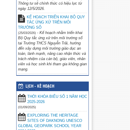
Thông tư sẽ chính thức có hiệu lực từ
ngày 12/5/2026.
KẾ HOẠCH TRIỂN KHAI BỘ QUY
TẮC ỨNG XỬ TRÊN MÔI
TRƯỜNG SỐ
-
Kế hoạch nhằm triển khai
(25/03/2026)
Bộ Quy tắc ứng xử trên môi trường số
tại Trường THCS Nguyễn Trãi, hướng
đến xây dựng môi trường giáo dục an
toàn, lành mạnh, nâng cao nhận thức và
trách nhiệm của cán bộ, giáo viên, nhân
viên và học sinh khi tham gia không gian
mạng.
LỊCH - KẾ HOẠCH
THỜI KHÓA BIỂU SỐ 1 NĂM HỌC
2025-2026
(01/09/2025)
EXPLORING THE HERITAGE
SITES OF DAKNONG UNESCO
GLOBAL GEOPARK SCHOOL YEAR