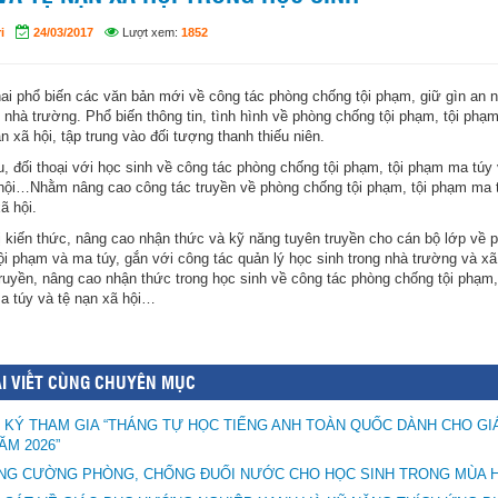
i
24/03/2017
Lượt xem:
1852
hai phổ biến các văn bản mới về công tác phòng chống tội phạm, giữ gìn an ni
g nhà trường. Phổ biến thông tin, tình hình về phòng chống tội phạm, tội phạ
n xã hội, tập trung vào đối tượng thanh thiếu niên.
u, đối thoại với học sinh về công tác phòng chống tội phạm, tội phạm ma túy 
hội…Nhằm nâng cao công tác truyền về phòng chống tội phạm, tội phạm ma 
ã hội.
ị kiến thức, nâng cao nhận thức và kỹ năng tuyên truyền cho cán bộ lớp về 
ội phạm và ma túy, gắn với công tác quản lý học sinh trong nhà trường và xã
ruyền, nâng cao nhận thức trong học sinh về công tác phòng chống tội phạm, 
 túy và tệ nạn xã hội…
I VIẾT CÙNG CHUYÊN MỤC
 KÝ THAM GIA “THÁNG TỰ HỌC TIẾNG ANH TOÀN QUỐC DÀNH CHO GI
ĂM 2026”
ĂNG CƯỜNG PHÒNG, CHỐNG ĐUỐI NƯỚC CHO HỌC SINH TRONG MÙA 