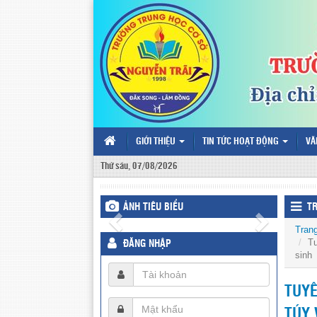
GIỚI THIỆU
TIN TỨC HOẠT ĐỘNG
VĂ
Thứ sáu, 07/08/2026
ẢNH TIÊU BIỂU
T
Tran
Tu
ĐĂNG NHẬP
sinh
TUYÊ
TÚY 