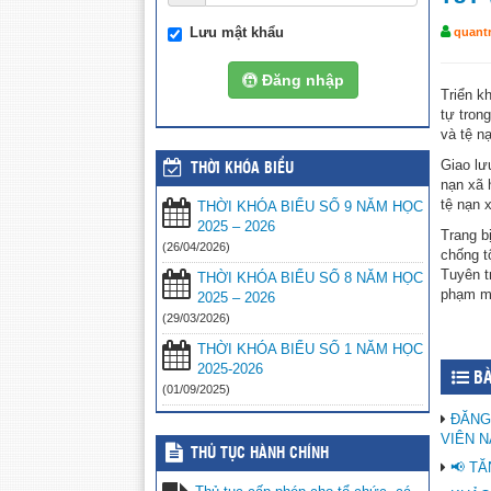
Lưu mật khẩu
quantr
Đăng nhập
Triển k
tự tron
và tệ nạ
Giao lư
THỜI KHÓA BIỂU
nạn xã 
tệ nạn x
THỜI KHÓA BIỂU SỐ 9 NĂM HỌC
2025 – 2026
Trang b
(26/04/2026)
chống t
Tuyên t
THỜI KHÓA BIỂU SỐ 8 NĂM HỌC
phạm ma
2025 – 2026
(29/03/2026)
THỜI KHÓA BIỂU SỐ 1 NĂM HỌC
2025-2026
BÀ
(01/09/2025)
ĐĂNG
VIÊN N
THỦ TỤC HÀNH CHÍNH
📢 T