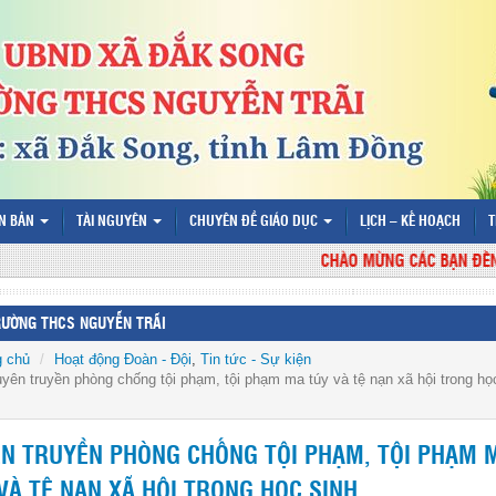
N BẢN
TÀI NGUYÊN
CHUYÊN ĐỀ GIÁO DỤC
LỊCH – KẾ HOẠCH
T
CHÀO MỪNG CÁC BẠN ĐẾN VỚI
RƯỜNG THCS NGUYỄN TRÃI
g chủ
Hoạt động Đoàn - Đội
,
Tin tức - Sự kiện
yên truyền phòng chống tội phạm, tội phạm ma túy và tệ nạn xã hội trong họ
N TRUYỀN PHÒNG CHỐNG TỘI PHẠM, TỘI PHẠM 
VÀ TỆ NẠN XÃ HỘI TRONG HỌC SINH