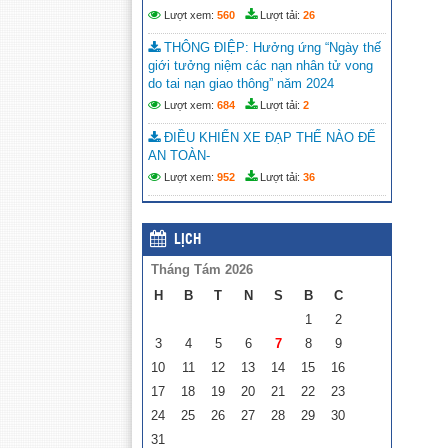
Lượt xem:
560
Lượt tải:
26
THÔNG ĐIỆP: Hưởng ứng “Ngày thế
giới tưởng niệm các nạn nhân tử vong
do tai nạn giao thông” năm 2024
Lượt xem:
684
Lượt tải:
2
ĐIỀU KHIỂN XE ĐẠP THẾ NÀO ĐỂ
AN TOÀN-
Lượt xem:
952
Lượt tải:
36
LỊCH
Tháng Tám 2026
H
B
T
N
S
B
C
1
2
3
4
5
6
7
8
9
10
11
12
13
14
15
16
17
18
19
20
21
22
23
24
25
26
27
28
29
30
31