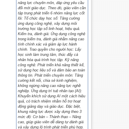
năng lực chuyên môn, đáp ứng yêu cầu
đổi mới giáo dục. Theo đó, giáo viên cần
tập trung phát triển 6 nhóm năng lực cốt
lõi: Tổ chức dạy học số: Tăng cường
ứng dụng công nghệ, xây dựng môi
trường học tập số linh hoạt, hiệu quả.
Kiểm tra, đánh giá: Ứng dụng công nghệ
trong kiểm tra, đánh giá nhằm nâng cao
tính chính xác và giảm áp lực hành
chính. Trao quyền cho người học: Lấy
học sinh làm trung tâm, thúc đẩy cá
nhân hóa quá trình học tập. Kỹ năng
công nghệ: Phát triển khả năng thiết kế,
sử dụng học liệu số và đảm bảo an toàn
thông tin. Phát triển chuyên môn: Tăng
cường kết nối, chia sẻ kinh nghiệm,
không ngừng nâng cao năng lực nghề
nghiệp. Ứng dụng trí tuệ nhân tạo (AI):
Khuyến khích sử dụng AI một cách hiệu
quả, có trách nhiệm nhằm hỗ trợ hoạt
động giảng dạy và giáo dục. Đặc biệt,
khung năng lực được xây dựng theo 3
mức độ: Cơ bản – Thành thạo – Nâng
cao, giúp giáo viên dễ dàng tự đánh giá
và xây dựng lộ trình phát triển phù hợp.