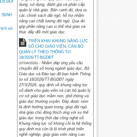
ẾN ĐỔI
NỐI TRI THỨC VỚI CUỘC SỐNG
dụng, sử dụng, đánh giá và phân cấp
NĂM HỌC 2026-2027
(06/05/2026)
quản lý nhà giáo. Bên cạnh đó, đưa ra
“BÌNH
các chính sách đãi ngộ, hỗ trợ nhằm
nâng cao chất lượng đội ngũ. Qua đó
góp phần nâng cao vị thế nhà giáo và
lịch sử
thúc đẩy đổi mới giáo dục.
TRIỂN KHAI KHUNG NĂNG LỰC
SỐ CHO GIÁO VIÊN, CÁN BỘ
QUẢN LÝ THEO THÔNG TƯ
18/2026/TT-BGDĐT
-
Nhằm đáp ứng yêu cầu
(07/04/2026)
chuyển đổi số trong ngành giáo dục, Bộ
Giáo dục và Đào tạo đã ban hành Thông
tư số 18/2026/TT-BGDĐT ngày
27/3/2026, quy định về khung năng lực
số dành cho giáo viên và cán bộ quản lý
cơ sở giáo dục mầm non, phổ thông và
giáo dục thường xuyên. Đây được xem
là định hướng quan trọng, giúp đội ngũ
nhà giáo chủ động thích ứng với xu thế
giáo dục trong thời đại công nghệ số.
Khung năng lực số không chỉ là hệ thống
quy định mà còn là lộ trình phát triển
nghề nghiệp, giúp giáo viên nâng cao