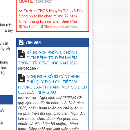
MÙA HÈ
(10/07/2026)
Trường THCS Nguyễn Trãi, xã Đắk
Song nhiệt liệt chào mừng 72 năm
Chiến thắng lịch sử Điện Biên Phủ
nh trật
(07/5/1954 – 07/5/2026)
(07/05/2026)
m ma túy
THÔNG TƯ 32/2026 Quy định việc
xác định tương đương chức danh nhà
VĂN BẢN
và tệ
giáo
(06/05/2026)
túy và
KẾ HOẠCH PHÒNG, CHỐNG
Thư ngõ Chuyển đổi số Trung tâm
DỊCH BỆNH TRUYỀN NHIỄM
Đổi mới sáng tạo và Chuyển đổi số tỉnh
phòng
TRONG TRƯỜNG HỌC NĂM 2026
Lâm Đồng
(06/05/2026)
 hội;
-
(09/04/2026)
tội
CÔNG AN XÃ ĐẮK SONG TRIỂN
NGHỊ ĐINH SỐ 93 CỦA CHÍNH
KHAI MÔ HÌNH “CỔNG TRƯỜNG AN
PHỦ QUY ĐỊNH CHI TIẾT VÀ
TOÀN GIAO THÔNG” TẠI TRƯỜNG
HƯỚNG DẪN THI HÀNH MỘT SỐ ĐIỀU
THCS NGUYỄN TRÃI
CỦA LUẬT NHÀ GIÁO
(06/05/2026)
-
Nghị định 93/2026/NĐ-CP
(08/04/2026)
Trường THCS Nguyễn Trãi Hướng
quy định chi tiết thi hành Luật Nhà giáo
dẫn tham gia thử thách trực tuyến “S-
2025, nhằm hoàn thiện cơ chế quản lý
ÁO
Race 2026″
(06/05/2026)
và phát triển đội ngũ giáo viên. Nghị định
làm rõ các chức danh nhà giáo, tiêu
TRƯỜNG THCS NGUYỄN TRÃI
HÈ
chuẩn và điều kiện bổ nhiệm, thăng
HƯỚNG DẪN SỬ DỤNG BỘ SGK KẾT
hạng. Đồng thời quy định việc tuyển