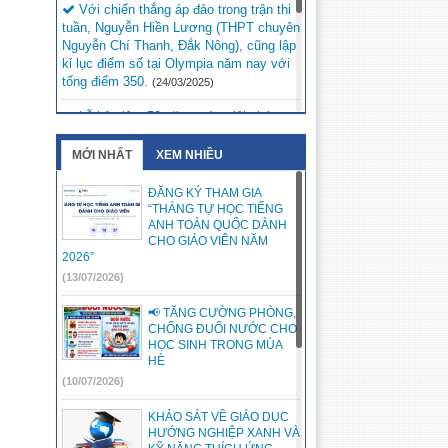
Với chiến thắng áp đảo trong trận thi
tuần, Nguyễn Hiền Lương (THPT chuyên
Nguyễn Chí Thanh, Đắk Nông), cũng lập
kỉ lục điểm số tại Olympia năm nay với
tổng điểm 350.
(24/03/2025)
Lễ kỷ niệm 50 năm ngày giải phóng
Đức Lập dự kiến sẽ diễn ra vào lúc 20h
ngày 9/3/2025 tại Quảng trường Đắk Mil.
MỚI NHẤT
XEM NHIỀU
(05/03/2025)
ĐĂNG KÝ THAM GIA
Kỳ thi chọn học sinh giỏi trung học cơ
“THÁNG TỰ HỌC TIẾNG
sở cấp tỉnh, năm học 2024 – 2025 tại
ANH TOÀN QUỐC DÀNH
Hội đồng thi Đắk Song.
CHO GIÁO VIÊN NĂM
(05/03/2025)
2026”
(13/07/2026)
📢 TĂNG CƯỜNG PHÒNG,
CHỐNG ĐUỐI NƯỚC CHO
HỌC SINH TRONG MÙA
HÈ
(10/07/2026)
KHẢO SÁT VỀ GIÁO DỤC
HƯỚNG NGHIỆP XANH VÀ