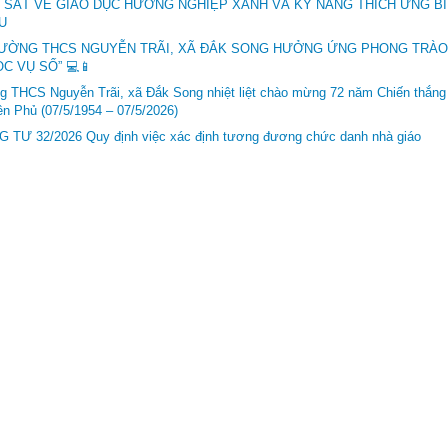
 SÁT VỀ GIÁO DỤC HƯỚNG NGHIỆP XANH VÀ KỸ NĂNG THÍCH ỨNG BI
U
RƯỜNG THCS NGUYỄN TRÃI, XÃ ĐẮK SONG HƯỞNG ỨNG PHONG TRÀO 
C VỤ SỐ” 💻📱
g THCS Nguyễn Trãi, xã Đắk Song nhiệt liệt chào mừng 72 năm Chiến thắng 
ên Phủ (07/5/1954 – 07/5/2026)
 TƯ 32/2026 Quy định việc xác định tương đương chức danh nhà giáo