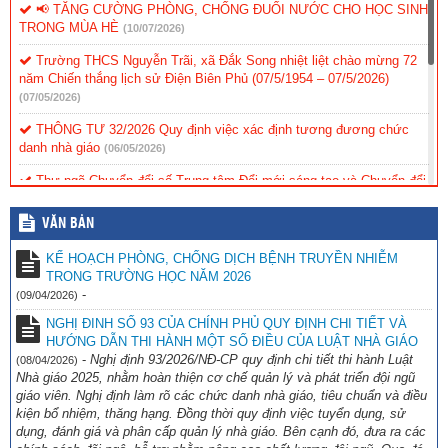
📢 TĂNG CƯỜNG PHÒNG, CHỐNG ĐUỐI NƯỚC CHO HỌC SINH
TRONG MÙA HÈ
(10/07/2026)
Trường THCS Nguyễn Trãi, xã Đắk Song nhiệt liệt chào mừng 72
năm Chiến thắng lịch sử Điện Biên Phủ (07/5/1954 – 07/5/2026)
(07/05/2026)
THÔNG TƯ 32/2026 Quy định việc xác định tương đương chức
danh nhà giáo
(06/05/2026)
Thư ngõ Chuyển đổi số Trung tâm Đổi mới sáng tạo và Chuyển đổi
số tỉnh Lâm Đồng
(06/05/2026)
VĂN BẢN
CÔNG AN XÃ ĐẮK SONG TRIỂN KHAI MÔ HÌNH “CỔNG
TRƯỜNG AN TOÀN GIAO THÔNG” TẠI TRƯỜNG THCS NGUYỄN
KẾ HOẠCH PHÒNG, CHỐNG DỊCH BỆNH TRUYỀN NHIỄM
TRÃI
(06/05/2026)
TRONG TRƯỜNG HỌC NĂM 2026
-
(09/04/2026)
Trường THCS Nguyễn Trãi Hướng dẫn tham gia thử thách trực
tuyến “S-Race 2026″
(06/05/2026)
NGHỊ ĐINH SỐ 93 CỦA CHÍNH PHỦ QUY ĐỊNH CHI TIẾT VÀ
HƯỚNG DẪN THI HÀNH MỘT SỐ ĐIỀU CỦA LUẬT NHÀ GIÁO
TRƯỜNG THCS NGUYỄN TRÃI HƯỚNG DẪN SỬ DỤNG BỘ
-
Nghị định 93/2026/NĐ-CP quy định chi tiết thi hành Luật
(08/04/2026)
SGK KẾT NỐI TRI THỨC VỚI CUỘC SỐNG NĂM HỌC 2026-2027
Nhà giáo 2025, nhằm hoàn thiện cơ chế quản lý và phát triển đội ngũ
(06/05/2026)
giáo viên. Nghị định làm rõ các chức danh nhà giáo, tiêu chuẩn và điều
kiện bổ nhiệm, thăng hạng. Đồng thời quy định việc tuyển dụng, sử
dụng, đánh giá và phân cấp quản lý nhà giáo. Bên cạnh đó, đưa ra các