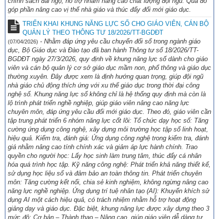
chính sách đãi ngộ, hỗ trợ nhằm nâng cao chất lượng đội ngũ. Qua đó
góp phần nâng cao vị thế nhà giáo và thúc đẩy đổi mới giáo dục.
TRIỂN KHAI KHUNG NĂNG LỰC SỐ CHO GIÁO VIÊN, CÁN BỘ
QUẢN LÝ THEO THÔNG TƯ 18/2026/TT-BGDĐT
-
Nhằm đáp ứng yêu cầu chuyển đổi số trong ngành giáo
(07/04/2026)
dục, Bộ Giáo dục và Đào tạo đã ban hành Thông tư số 18/2026/TT-
BGDĐT ngày 27/3/2026, quy định về khung năng lực số dành cho giáo
viên và cán bộ quản lý cơ sở giáo dục mầm non, phổ thông và giáo dục
thường xuyên. Đây được xem là định hướng quan trọng, giúp đội ngũ
nhà giáo chủ động thích ứng với xu thế giáo dục trong thời đại công
nghệ số. Khung năng lực số không chỉ là hệ thống quy định mà còn là
lộ trình phát triển nghề nghiệp, giúp giáo viên nâng cao năng lực
chuyên môn, đáp ứng yêu cầu đổi mới giáo dục. Theo đó, giáo viên cần
tập trung phát triển 6 nhóm năng lực cốt lõi: Tổ chức dạy học số: Tăng
cường ứng dụng công nghệ, xây dựng môi trường học tập số linh hoạt,
hiệu quả. Kiểm tra, đánh giá: Ứng dụng công nghệ trong kiểm tra, đánh
giá nhằm nâng cao tính chính xác và giảm áp lực hành chính. Trao
quyền cho người học: Lấy học sinh làm trung tâm, thúc đẩy cá nhân
hóa quá trình học tập. Kỹ năng công nghệ: Phát triển khả năng thiết kế,
sử dụng học liệu số và đảm bảo an toàn thông tin. Phát triển chuyên
môn: Tăng cường kết nối, chia sẻ kinh nghiệm, không ngừng nâng cao
năng lực nghề nghiệp. Ứng dụng trí tuệ nhân tạo (AI): Khuyến khích sử
dụng AI một cách hiệu quả, có trách nhiệm nhằm hỗ trợ hoạt động
giảng dạy và giáo dục. Đặc biệt, khung năng lực được xây dựng theo 3
mức độ: Cơ bản – Thành thạo – Nâng cao, giúp giáo viên dễ dàng tự