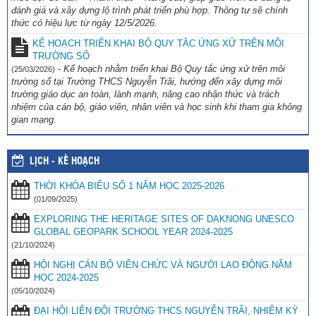
đánh giá và xây dựng lộ trình phát triển phù hợp. Thông tư sẽ chính
thức có hiệu lực từ ngày 12/5/2026.
KẾ HOẠCH TRIỂN KHAI BỘ QUY TẮC ỨNG XỬ TRÊN MÔI
TRƯỜNG SỐ
-
Kế hoạch nhằm triển khai Bộ Quy tắc ứng xử trên môi
(25/03/2026)
trường số tại Trường THCS Nguyễn Trãi, hướng đến xây dựng môi
trường giáo dục an toàn, lành mạnh, nâng cao nhận thức và trách
nhiệm của cán bộ, giáo viên, nhân viên và học sinh khi tham gia không
gian mạng.
LỊCH - KẾ HOẠCH
THỜI KHÓA BIỂU SỐ 1 NĂM HỌC 2025-2026
(01/09/2025)
EXPLORING THE HERITAGE SITES OF DAKNONG UNESCO
GLOBAL GEOPARK SCHOOL YEAR 2024-2025
(21/10/2024)
HỘI NGHỊ CÁN BỘ VIÊN CHỨC VÀ NGƯỜI LAO ĐỘNG NĂM
HỌC 2024-2025
(05/10/2024)
ĐẠI HỘI LIÊN ĐỘI TRƯỜNG THCS NGUYỄN TRÃI, NHIỆM KỲ