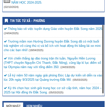
NĂM HỌC 2024-2025.
(02/10/2024)
TIN TỨC TỪ XÃ - PHƯỜNG
Thông báo vê việc tuyển dụng Giáo viên huyện Đắk Song năm 2025.
(24/04/2025)
Trường mầm non Hướng Dương huyện Đắk Song đã có một buổi
trải nghiệm vô cùng thú vị và bổ ích với hoạt động thi bằng lái xe mini
cho các bạn nhỏ!
(18/04/2025)
Với chiến thắng áp đảo trong trận thi tuần, Nguyễn Hiền Lương
(THPT chuyên Nguyễn Chí Thanh, Đắk Nông), cũng lập kỉ lục điểm số
tại Olympia năm nay với tổng điểm 350.
(24/03/2025)
Lễ kỷ niệm 50 năm ngày giải phóng Đức Lập dự kiến sẽ diễn ra vào
lúc 20h ngày 9/3/2025 tại Quảng trường Đắk Mil.
(05/03/2025)
Kỳ thi chọn học sinh giỏi trung học cơ sở cấp tỉnh, năm học 2024 –
2025 tại Hội đồng thi Đắk Song.
(05/03/2025)
MỚI NHẤT
XEM NHIỀU