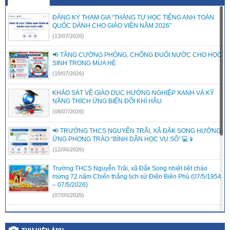
ĐĂNG KÝ THAM GIA “THÁNG TỰ HỌC TIẾNG ANH TOÀN
QUỐC DÀNH CHO GIÁO VIÊN NĂM 2026”
(13/07/2026)
📢 TĂNG CƯỜNG PHÒNG, CHỐNG ĐUỐI NƯỚC CHO HỌC
SINH TRONG MÙA HÈ
(10/07/2026)
KHẢO SÁT VỀ GIÁO DỤC HƯỚNG NGHIỆP XANH VÀ KỸ
NĂNG THÍCH ỨNG BIẾN ĐỔI KHÍ HẬU
(08/07/2026)
📢 TRƯỜNG THCS NGUYỄN TRÃI, XÃ ĐẮK SONG HƯỞNG
ỨNG PHONG TRÀO “BÌNH DÂN HỌC VỤ SỐ” 💻📱
(12/05/2026)
Trường THCS Nguyễn Trãi, xã Đắk Song nhiệt liệt chào
mừng 72 năm Chiến thắng lịch sử Điện Biên Phủ (07/5/1954
– 07/5/2026)
(07/05/2026)
THÔNG TƯ 32/2026 Quy định việc xác định tương đương
chức danh nhà giáo