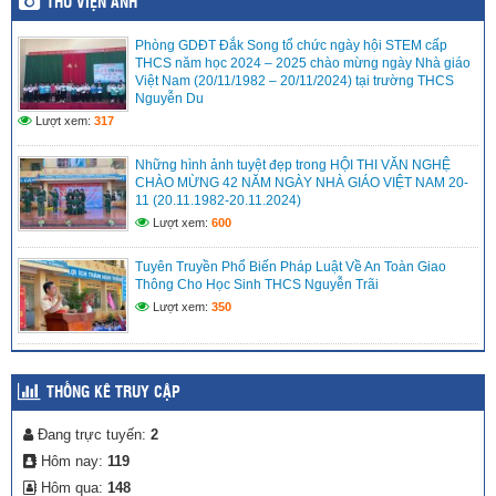
THƯ VIỆN ẢNH
(06/05/2026)
Phòng GDĐT Đắk Song tổ chức ngày hội STEM cấp
Thư ngõ Chuyển đổi số Trung tâm Đổi mới sáng tạo và
THCS năm học 2024 – 2025 chào mừng ngày Nhà giáo
Chuyển đổi số tỉnh Lâm Đồng
Việt Nam (20/11/1982 – 20/11/2024) tại trường THCS
(06/05/2026)
Nguyễn Du
Lượt xem:
317
CÔNG AN XÃ ĐẮK SONG TRIỂN KHAI MÔ HÌNH “CỔNG
TRƯỜNG AN TOÀN GIAO THÔNG” TẠI TRƯỜNG THCS
NGUYỄN TRÃI
Những hình ảnh tuyệt đẹp trong HỘI THI VĂN NGHỆ
CHÀO MỪNG 42 NĂM NGÀY NHÀ GIÁO VIỆT NAM 20-
(06/05/2026)
11 (20.11.1982-20.11.2024)
Lượt xem:
600
Tuyên Truyền Phổ Biến Pháp Luật Về An Toàn Giao
Thông Cho Học Sinh THCS Nguyễn Trãi
Lượt xem:
350
THỐNG KÊ TRUY CẬP
Đang trực tuyến:
2
Hôm nay:
119
Hôm qua:
148