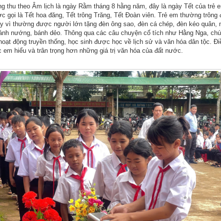
ng thu theo Âm lịch là ngày Rằm tháng 8 hằng năm, đây là ngày Tết của trẻ 
c gọi là Tết hoa đăng, Tết trông Trăng, Tết Đoàn viên. Trẻ em thường trông 
y vì thường được người lớn tặng đèn ông sao, đèn cá chép, đèn kéo quân, 
ánh nướng, bánh dẻo. Thông qua các câu chuyện cổ tích như Hằng Nga, chú
hoạt động truyền thống, học sinh được học về lịch sử và văn hóa dân tộc. Đi
c em hiểu và trân trọng hơn những giá trị văn hóa của đất nước.