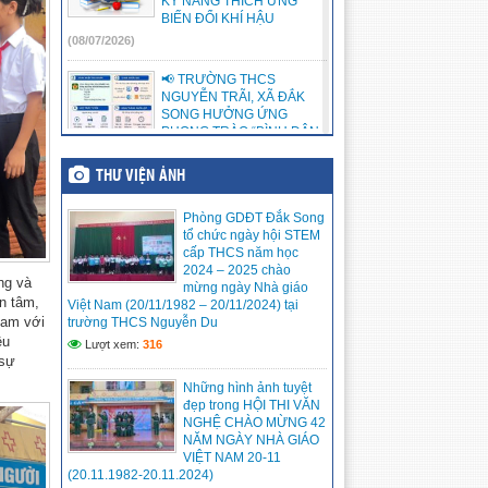
KỸ NĂNG THÍCH ỨNG
BIẾN ĐỔI KHÍ HẬU
(08/07/2026)
📢 TRƯỜNG THCS
NGUYỄN TRÃI, XÃ ĐẮK
SONG HƯỞNG ỨNG
PHONG TRÀO “BÌNH DÂN
HỌC VỤ SỐ” 💻📱
(12/05/2026)
THƯ VIỆN ẢNH
Trường THCS Nguyễn Trãi,
Phòng GDĐT Đắk Song
xã Đắk Song nhiệt liệt chào
tổ chức ngày hội STEM
mừng 72 năm Chiến thắng
cấp THCS năm học
lịch sử Điện Biên Phủ
2024 – 2025 chào
(07/5/1954 – 07/5/2026)
ng và
mừng ngày Nhà giáo
n tâm,
(07/05/2026)
Việt Nam (20/11/1982 – 20/11/2024) tại
Nam với
trường THCS Nguyễn Du
ệu
THÔNG TƯ 32/2026 Quy
Lượt xem:
316
định việc xác định tương
 sự
đương chức danh nhà giáo
Những hình ảnh tuyệt
(06/05/2026)
đẹp trong HỘI THI VĂN
NGHỆ CHÀO MỪNG 42
Thư ngõ Chuyển đổi số
NĂM NGÀY NHÀ GIÁO
Trung tâm Đổi mới sáng tạo
VIỆT NAM 20-11
và Chuyển đổi số tỉnh Lâm
(20.11.1982-20.11.2024)