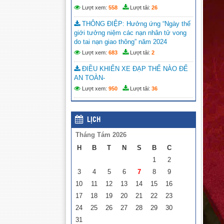
Lượt xem:
558
Lượt tải:
26
THÔNG ĐIỆP: Hưởng ứng “Ngày thế
giới tưởng niệm các nạn nhân tử vong
do tai nạn giao thông” năm 2024
Lượt xem:
683
Lượt tải:
2
ĐIỀU KHIỂN XE ĐẠP THẾ NÀO ĐỂ
AN TOÀN-
Lượt xem:
950
Lượt tải:
36
LỊCH
Tháng Tám 2026
H
B
T
N
S
B
C
1
2
3
4
5
6
7
8
9
10
11
12
13
14
15
16
17
18
19
20
21
22
23
24
25
26
27
28
29
30
31