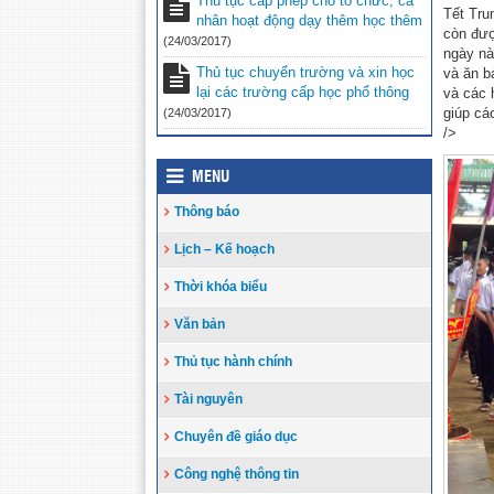
Thủ tục cấp phép cho tổ chức, cá
Tết Tru
nhân hoạt động dạy thêm học thêm
còn đượ
(24/03/2017)
ngày nà
Thủ tục chuyển trường và xin học
và ăn b
lại các trường cấp học phổ thông
và các 
giúp cá
(24/03/2017)
/>
MENU
Thông báo
Lịch – Kế hoạch
Thời khóa biểu
Văn bản
Thủ tục hành chính
Tài nguyên
Chuyên đề giáo dục
Công nghệ thông tin