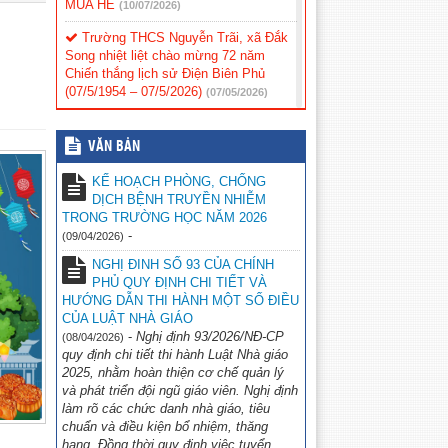
MÙA HÈ
(10/07/2026)
Trường THCS Nguyễn Trãi, xã Đắk
Song nhiệt liệt chào mừng 72 năm
Chiến thắng lịch sử Điện Biên Phủ
(07/5/1954 – 07/5/2026)
(07/05/2026)
THÔNG TƯ 32/2026 Quy định việc
xác định tương đương chức danh nhà
VĂN BẢN
giáo
(06/05/2026)
KẾ HOẠCH PHÒNG, CHỐNG
Thư ngõ Chuyển đổi số Trung tâm
DỊCH BỆNH TRUYỀN NHIỄM
Đổi mới sáng tạo và Chuyển đổi số tỉnh
TRONG TRƯỜNG HỌC NĂM 2026
Lâm Đồng
(06/05/2026)
-
(09/04/2026)
CÔNG AN XÃ ĐẮK SONG TRIỂN
NGHỊ ĐINH SỐ 93 CỦA CHÍNH
KHAI MÔ HÌNH “CỔNG TRƯỜNG AN
PHỦ QUY ĐỊNH CHI TIẾT VÀ
TOÀN GIAO THÔNG” TẠI TRƯỜNG
HƯỚNG DẪN THI HÀNH MỘT SỐ ĐIỀU
THCS NGUYỄN TRÃI
CỦA LUẬT NHÀ GIÁO
(06/05/2026)
-
Nghị định 93/2026/NĐ-CP
(08/04/2026)
Trường THCS Nguyễn Trãi Hướng
quy định chi tiết thi hành Luật Nhà giáo
dẫn tham gia thử thách trực tuyến “S-
2025, nhằm hoàn thiện cơ chế quản lý
Race 2026″
(06/05/2026)
và phát triển đội ngũ giáo viên. Nghị định
làm rõ các chức danh nhà giáo, tiêu
TRƯỜNG THCS NGUYỄN TRÃI
chuẩn và điều kiện bổ nhiệm, thăng
HƯỚNG DẪN SỬ DỤNG BỘ SGK KẾT
hạng. Đồng thời quy định việc tuyển