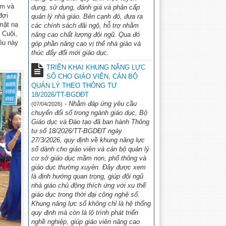
NỐI TRI THỨC VỚI CUỘC SỐNG
em và
dụng, sử dụng, đánh giá và phân cấp
NĂM HỌC 2026-2027
(06/05/2026)
đợi
quản lý nhà giáo. Bên cạnh đó, đưa ra
mặt nạ
các chính sách đãi ngộ, hỗ trợ nhằm
 Cuội,
nâng cao chất lượng đội ngũ. Qua đó
ều này
góp phần nâng cao vị thế nhà giáo và
thúc đẩy đổi mới giáo dục.
TRIỂN KHAI KHUNG NĂNG LỰC
SỐ CHO GIÁO VIÊN, CÁN BỘ
QUẢN LÝ THEO THÔNG TƯ
18/2026/TT-BGDĐT
-
Nhằm đáp ứng yêu cầu
(07/04/2026)
chuyển đổi số trong ngành giáo dục, Bộ
Giáo dục và Đào tạo đã ban hành Thông
tư số 18/2026/TT-BGDĐT ngày
27/3/2026, quy định về khung năng lực
số dành cho giáo viên và cán bộ quản lý
cơ sở giáo dục mầm non, phổ thông và
giáo dục thường xuyên. Đây được xem
là định hướng quan trọng, giúp đội ngũ
nhà giáo chủ động thích ứng với xu thế
giáo dục trong thời đại công nghệ số.
Khung năng lực số không chỉ là hệ thống
quy định mà còn là lộ trình phát triển
nghề nghiệp, giúp giáo viên nâng cao