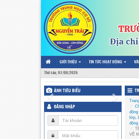
GIỚI THIỆU
TIN TỨC HOẠT ĐỘNG
VĂ
Thứ sáu, 07/08/2026
ẢNH TIÊU BIỂU
T
Tran
Ch
ĐĂNG NHẬP
động
lớp
,
động
T
VỀ M