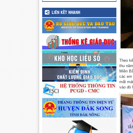
LIÊN KẾT NHANH
Theo kế
thu năm 
Miền Bắ
các em 
mất mát
vào đó 