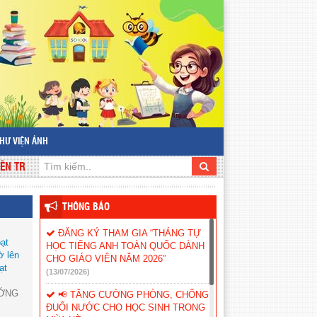
HƯ VIỆN ẢNH
THÔNG BÁO
ĐĂNG KÝ THAM GIA “THÁNG TỰ
ạt
HỌC TIẾNG ANH TOÀN QUỐC DÀNH
ờ lên
CHO GIÁO VIÊN NĂM 2026”
ạt
(13/07/2026)
ƯỚNG
📢 TĂNG CƯỜNG PHÒNG, CHỐNG
ĐUỐI NƯỚC CHO HỌC SINH TRONG