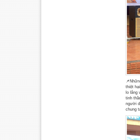
📌Những
thiệt h
lo lắng
tinh th
người d
chung t