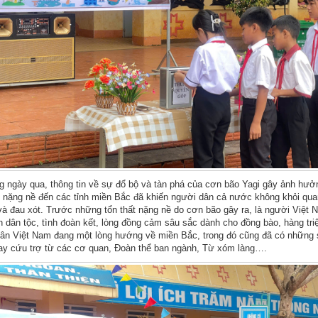
 ngày qua, thông tin về sự đổ bộ và tàn phá của cơn bão Yagi gây ảnh hưở
ại nặng nề đến các tỉnh miền Bắc đã khiến người dân cả nước không khỏi qua
 và đau xót. Trước những tổn thất nặng nề do cơn bão gây ra, là người Việt 
ần dân tộc, tình đoàn kết, lòng đồng cảm sâu sắc dành cho đồng bào, hàng tri
ân Việt Nam đang một lòng hướng về miền Bắc, trong đó cũng đã có những
ay cứu trợ từ các cơ quan, Đoàn thể ban ngành, Từ xóm làng….