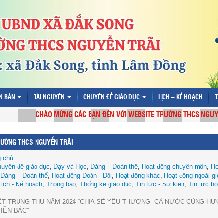
N BẢN
TÀI NGUYÊN
CHUYÊN ĐỀ GIÁO DỤC
LỊCH – KẾ HOẠCH
T
CHÀO MỪNG CÁC BẠN ĐẾN VỚI WEBSITE TRƯỜNG THCS NGUYỄN TRÃI
RƯỜNG THCS NGUYỄN TRÃI
g chủ
uyên đề giáo dục
,
Dạy và Học
,
Đảng – Đoàn thể
,
Hoạt động chuyên môn
,
Ho
 Đảng – Đoàn thể
,
Hoạt động Đoàn - Đội
,
Hoạt động khác
,
Hoạt động ngoài gi
Lịch - Kế hoạch
,
Thông báo
,
Thống kê giáo dục
,
Tin tức - Sự kiện
,
Tin tức ho
ẾT TRUNG THU NĂM 2024 “CHIA SẺ YÊU THƯƠNG- CẢ NƯỚC CÙNG H
IỀN BẮC”