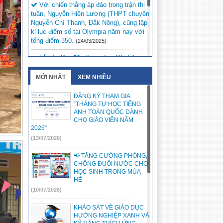
Với chiến thắng áp đảo trong trận thi
tuần, Nguyễn Hiền Lương (THPT chuyên
Nguyễn Chí Thanh, Đắk Nông), cũng lập
kỉ lục điểm số tại Olympia năm nay với
tổng điểm 350.
(24/03/2025)
Lễ kỷ niệm 50 năm ngày giải phóng
Đức Lập dự kiến sẽ diễn ra vào lúc 20h
ngày 9/3/2025 tại Quảng trường Đắk Mil.
MỚI NHẤT
XEM NHIỀU
(05/03/2025)
ĐĂNG KÝ THAM GIA
Kỳ thi chọn học sinh giỏi trung học cơ
“THÁNG TỰ HỌC TIẾNG
sở cấp tỉnh, năm học 2024 – 2025 tại
ANH TOÀN QUỐC DÀNH
Hội đồng thi Đắk Song.
CHO GIÁO VIÊN NĂM
(05/03/2025)
2026”
(13/07/2026)
📢 TĂNG CƯỜNG PHÒNG,
CHỐNG ĐUỐI NƯỚC CHO
HỌC SINH TRONG MÙA
HÈ
(10/07/2026)
KHẢO SÁT VỀ GIÁO DỤC
HƯỚNG NGHIỆP XANH VÀ