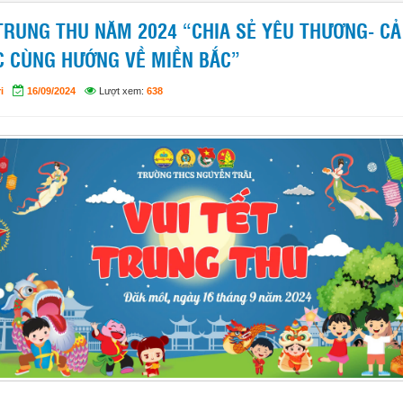
TRUNG THU NĂM 2024 “CHIA SẺ YÊU THƯƠNG- CẢ
 CÙNG HƯỚNG VỀ MIỀN BẮC”
i
16/09/2024
Lượt xem:
638