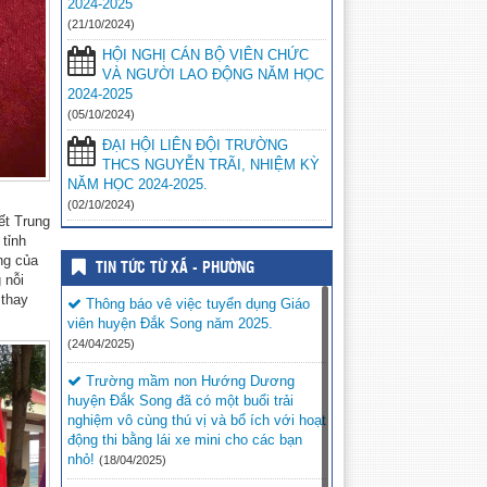
2024-2025
(21/10/2024)
HỘI NGHỊ CÁN BỘ VIÊN CHỨC
VÀ NGƯỜI LAO ĐỘNG NĂM HỌC
2024-2025
(05/10/2024)
ĐẠI HỘI LIÊN ĐỘI TRƯỜNG
THCS NGUYỄN TRÃI, NHIỆM KỲ
NĂM HỌC 2024-2025.
(02/10/2024)
ết Trung
 tỉnh
ng của
TIN TỨC TỪ XÃ - PHƯỜNG
 nỗi
 thay
Thông báo vê việc tuyển dụng Giáo
viên huyện Đắk Song năm 2025.
(24/04/2025)
Trường mầm non Hướng Dương
huyện Đắk Song đã có một buổi trải
nghiệm vô cùng thú vị và bổ ích với hoạt
động thi bằng lái xe mini cho các bạn
nhỏ!
(18/04/2025)