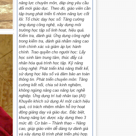
năng lực chuyên môn, đáp ứng yêu cầu
đổi mới giáo dục. Theo đó, giáo viên cần
tập trung phát triển 6 nhóm năng lực cốt
lõi: Tổ chức dạy học số: Tăng cường
ứng dụng công nghệ, xây dựng môi
trường học tập số linh hoạt, hiệu quả.
Kiểm tra, đánh giá: Ứng dụng công nghệ
trong kiểm tra, đánh giá nhằm nâng cao
tính chính xác và giảm áp lực hành
chính. Trao quyền cho người học: Lấy
học sinh làm trung tâm, thúc đẩy cá
nhân hóa quá trình học tập. Kỹ năng
công nghệ: Phát triển khả năng thiết kế,
sử dụng học liệu số và đảm bảo an toàn
thông tin. Phát triển chuyên môn: Tăng
cường kết nối, chia sẻ kinh nghiệm,
không ngừng nâng cao năng lực nghề
nghiệp. Ứng dụng trí tuệ nhân tạo (AI):
Khuyến khích sử dụng AI một cách hiệu
quả, có trách nhiệm nhằm hỗ trợ hoạt
động giảng dạy và giáo dục. Đặc biệt,
khung năng lực được xây dựng theo 3
mức độ: Cơ bản – Thành thạo – Nâng
cao, giúp giáo viên dễ dàng tự đánh giá
và xây dựng lộ trình phát triển phù hợp.