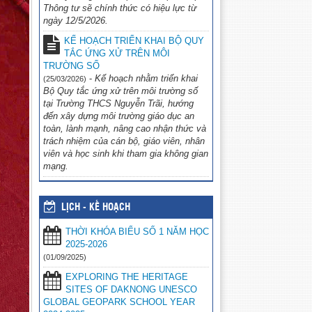
Thông tư sẽ chính thức có hiệu lực từ
ngày 12/5/2026.
KẾ HOẠCH TRIỂN KHAI BỘ QUY
TẮC ỨNG XỬ TRÊN MÔI
TRƯỜNG SỐ
-
Kế hoạch nhằm triển khai
(25/03/2026)
Bộ Quy tắc ứng xử trên môi trường số
tại Trường THCS Nguyễn Trãi, hướng
đến xây dựng môi trường giáo dục an
toàn, lành mạnh, nâng cao nhận thức và
trách nhiệm của cán bộ, giáo viên, nhân
viên và học sinh khi tham gia không gian
mạng.
LỊCH - KẾ HOẠCH
THỜI KHÓA BIỂU SỐ 1 NĂM HỌC
2025-2026
(01/09/2025)
EXPLORING THE HERITAGE
SITES OF DAKNONG UNESCO
GLOBAL GEOPARK SCHOOL YEAR