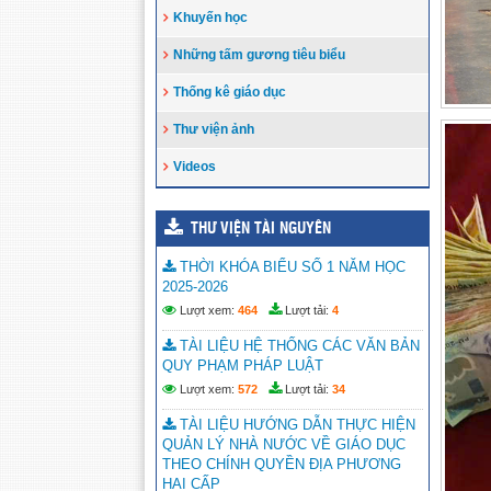
Khuyến học
Những tấm gương tiêu biểu
Thống kê giáo dục
Thư viện ảnh
Videos
THƯ VIỆN TÀI NGUYÊN
THỜI KHÓA BIỂU SỐ 1 NĂM HỌC
2025-2026
Lượt xem:
464
Lượt tải:
4
TÀI LIỆU HỆ THỐNG CÁC VĂN BẢN
QUY PHẠM PHÁP LUẬT
Lượt xem:
572
Lượt tải:
34
TÀI LIỆU HƯỚNG DẪN THỰC HIỆN
QUẢN LÝ NHÀ NƯỚC VỀ GIÁO DỤC
THEO CHÍNH QUYỀN ĐỊA PHƯƠNG
HAI CẤP