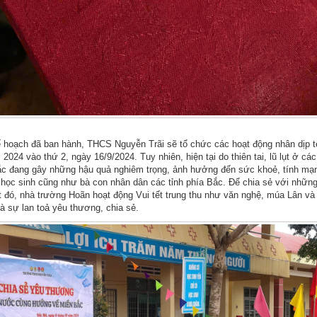
 hoạch đã ban hành, THCS Nguyễn Trãi sẽ tổ chức các hoạt động nhân dịp t
2024 vào thứ 2, ngày 16/9/2024. Tuy nhiên, hiện tại do thiên tai, lũ lụt ở các
c đang gây những hậu quả nghiêm trọng, ảnh hưởng đến sức khoẻ, tính mạ
học sinh cũng như bà con nhân dân các tỉnh phía Bắc. Để chia sẻ với những
 đó, nhà trường Hoãn hoạt động Vui tết trung thu như văn nghệ, múa Lân và
là sự lan toả yêu thương, chia sẻ.