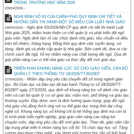
TRONG TRƯỜNG HỌC NĂM 2026
-
(09/04/2026)
Trường THCS Nguyễn Trãi Hướng dẫn tham gia thử thách trực
tuyến “S-Race 2026″
(06/05/2026)
NGHỊ ĐINH SỐ 93 CỦA CHÍNH PHỦ QUY ĐỊNH CHI TIẾT VÀ
HƯỚNG DẪN THI HÀNH MỘT SỐ ĐIỀU CỦA LUẬT NHÀ GIÁO
TRƯỜNG THCS NGUYỄN TRÃI HƯỚNG DẪN SỬ DỤNG BỘ
-
Nghị định 93/2026/NĐ-CP quy định chi tiết thi hành Luật
(08/04/2026)
SGK KẾT NỐI TRI THỨC VỚI CUỘC SỐNG NĂM HỌC 2026-2027
Nhà giáo 2025, nhằm hoàn thiện cơ chế quản lý và phát triển đội ngũ
(06/05/2026)
giáo viên. Nghị định làm rõ các chức danh nhà giáo, tiêu chuẩn và điều
kiện bổ nhiệm, thăng hạng. Đồng thời quy định việc tuyển dụng, sử
dụng, đánh giá và phân cấp quản lý nhà giáo. Bên cạnh đó, đưa ra các
chính sách đãi ngộ, hỗ trợ nhằm nâng cao chất lượng đội ngũ. Qua đó
góp phần nâng cao vị thế nhà giáo và thúc đẩy đổi mới giáo dục.
TRIỂN KHAI KHUNG NĂNG LỰC SỐ CHO GIÁO VIÊN, CÁN BỘ
QUẢN LÝ THEO THÔNG TƯ 18/2026/TT-BGDĐT
-
Nhằm đáp ứng yêu cầu chuyển đổi số trong ngành giáo
(07/04/2026)
dục, Bộ Giáo dục và Đào tạo đã ban hành Thông tư số 18/2026/TT-
BGDĐT ngày 27/3/2026, quy định về khung năng lực số dành cho giáo
viên và cán bộ quản lý cơ sở giáo dục mầm non, phổ thông và giáo dục
thường xuyên. Đây được xem là định hướng quan trọng, giúp đội ngũ
nhà giáo chủ động thích ứng với xu thế giáo dục trong thời đại công
nghệ số. Khung năng lực số không chỉ là hệ thống quy định mà còn là
lộ trình phát triển nghề nghiệp, giúp giáo viên nâng cao năng lực
chuyên môn, đáp ứng yêu cầu đổi mới giáo dục. Theo đó, giáo viên cần
tập trung phát triển 6 nhóm năng lực cốt lõi: Tổ chức dạy học số: Tăng
cường ứng dụng công nghệ, xây dựng môi trường học tập số linh hoạt,