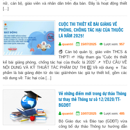
nữ, cán bộ, giáo viên và nhân dân trên địa bàn. Đây là hoạt động thiết
[...]
CUỘC THI THIẾT KẾ BÀI GIẢNG VỀ
PHÒNG, CHỐNG TÁC HẠI CỦA THUỐC
LÁ NĂM 2025!
quantri
15/07/2025
Lượt xem:
957
🚭 Cán bộ quản lý, giáo viên THCS &
THPT! 🌱 Hãy tham gia “Cuộc thi thiết
kế bài giảng phòng, chống tác hại của thuốc lá 2025” 📌 YÊU CẦU VỀ
NỘI DUNG VÀ KỸ THUẬT TÁC PHẨM DỰ THI 1️⃣ Về nội dung 🔹 Tác
phẩm là bài giảng điện tử do tác giả/nhóm tác giả tự thiết kế, gồm các
nội dung về: Tác hại của [...]
Về những điểm mới trong dự thảo Thông
tư thay thế Thông tư số 12/2020/TT-
BGDĐT
quantri
10/07/2025
Lượt xem:
485
Bộ Giáo dục và Đào tạo (GDĐT) vừa
công bố dự thảo Thông tư hướng dẫn