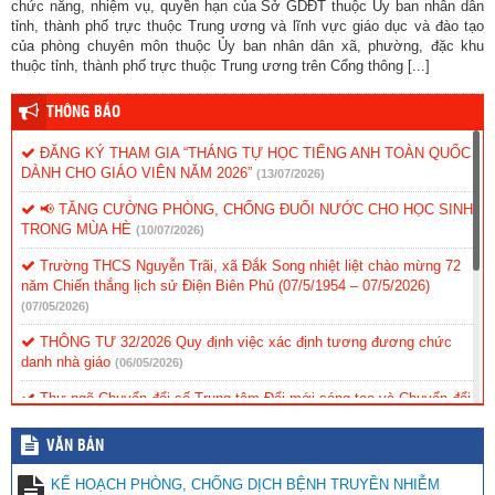
chức năng, nhiệm vụ, quyền hạn của Sở GDĐT thuộc Ủy ban nhân dân
tỉnh, thành phố trực thuộc Trung ương và lĩnh vực giáo dục và đào tạo
của phòng chuyên môn thuộc Ủy ban nhân dân xã, phường, đặc khu
thuộc tỉnh, thành phố trực thuộc Trung ương trên Cổng thông [...]
THÔNG BÁO
ĐĂNG KÝ THAM GIA “THÁNG TỰ HỌC TIẾNG ANH TOÀN QUỐC
DÀNH CHO GIÁO VIÊN NĂM 2026”
(13/07/2026)
📢 TĂNG CƯỜNG PHÒNG, CHỐNG ĐUỐI NƯỚC CHO HỌC SINH
TRONG MÙA HÈ
(10/07/2026)
Trường THCS Nguyễn Trãi, xã Đắk Song nhiệt liệt chào mừng 72
năm Chiến thắng lịch sử Điện Biên Phủ (07/5/1954 – 07/5/2026)
(07/05/2026)
THÔNG TƯ 32/2026 Quy định việc xác định tương đương chức
danh nhà giáo
(06/05/2026)
Thư ngõ Chuyển đổi số Trung tâm Đổi mới sáng tạo và Chuyển đổi
số tỉnh Lâm Đồng
(06/05/2026)
VĂN BẢN
CÔNG AN XÃ ĐẮK SONG TRIỂN KHAI MÔ HÌNH “CỔNG
TRƯỜNG AN TOÀN GIAO THÔNG” TẠI TRƯỜNG THCS NGUYỄN
KẾ HOẠCH PHÒNG, CHỐNG DỊCH BỆNH TRUYỀN NHIỄM
TRÃI
(06/05/2026)