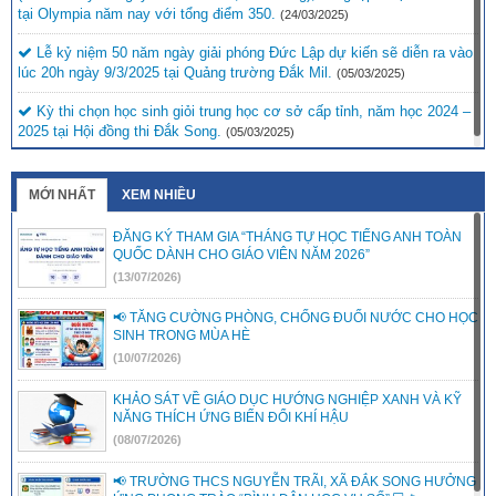
tại Olympia năm nay với tổng điểm 350.
(24/03/2025)
Lễ kỷ niệm 50 năm ngày giải phóng Đức Lập dự kiến sẽ diễn ra vào
lúc 20h ngày 9/3/2025 tại Quảng trường Đắk Mil.
(05/03/2025)
Kỳ thi chọn học sinh giỏi trung học cơ sở cấp tỉnh, năm học 2024 –
2025 tại Hội đồng thi Đắk Song.
(05/03/2025)
MỚI NHẤT
XEM NHIỀU
ĐĂNG KÝ THAM GIA “THÁNG TỰ HỌC TIẾNG ANH TOÀN
QUỐC DÀNH CHO GIÁO VIÊN NĂM 2026”
(13/07/2026)
📢 TĂNG CƯỜNG PHÒNG, CHỐNG ĐUỐI NƯỚC CHO HỌC
SINH TRONG MÙA HÈ
(10/07/2026)
KHẢO SÁT VỀ GIÁO DỤC HƯỚNG NGHIỆP XANH VÀ KỸ
NĂNG THÍCH ỨNG BIẾN ĐỔI KHÍ HẬU
(08/07/2026)
📢 TRƯỜNG THCS NGUYỄN TRÃI, XÃ ĐẮK SONG HƯỞNG