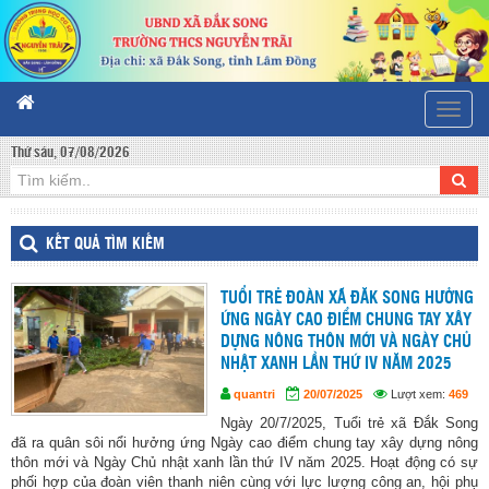
Toggle
naviga
Thứ sáu, 07/08/2026
KẾT QUẢ TÌM KIẾM
TUỔI TRẺ ĐOÀN XÃ ĐĂK SONG HƯỞNG
ỨNG NGÀY CAO ĐIỂM CHUNG TAY XÂY
DỰNG NÔNG THÔN MỚI VÀ NGÀY CHỦ
NHẬT XANH LẦN THỨ IV NĂM 2025
quantri
20/07/2025
Lượt xem:
469
Ngày 20/7/2025, Tuổi trẻ xã Đắk Song
đã ra quân sôi nổi hưởng ứng Ngày cao điểm chung tay xây dựng nông
thôn mới và Ngày Chủ nhật xanh lần thứ IV năm 2025. Hoạt động có sự
phối hợp của đoàn viên thanh niên cùng với lực lượng công an, hội phụ