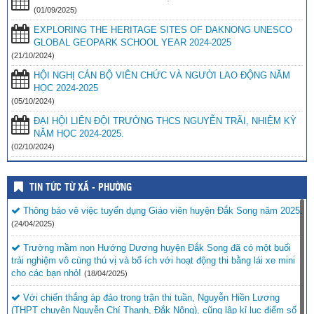
(01/09/2025)
EXPLORING THE HERITAGE SITES OF DAKNONG UNESCO
GLOBAL GEOPARK SCHOOL YEAR 2024-2025
(21/10/2024)
HỘI NGHỊ CÁN BỘ VIÊN CHỨC VÀ NGƯỜI LAO ĐỘNG NĂM
HỌC 2024-2025
(05/10/2024)
ĐẠI HỘI LIÊN ĐỘI TRƯỜNG THCS NGUYỄN TRÃI, NHIỆM KỲ
NĂM HỌC 2024-2025.
(02/10/2024)
TIN TỨC TỪ XÃ - PHƯỜNG
Thông báo vê việc tuyển dụng Giáo viên huyện Đắk Song năm 2025.
(24/04/2025)
Trường mầm non Hướng Dương huyện Đắk Song đã có một buổi
trải nghiệm vô cùng thú vị và bổ ích với hoạt động thi bằng lái xe mini
cho các bạn nhỏ!
(18/04/2025)
Với chiến thắng áp đảo trong trận thi tuần, Nguyễn Hiền Lương
(THPT chuyên Nguyễn Chí Thanh, Đắk Nông), cũng lập kỉ lục điểm số