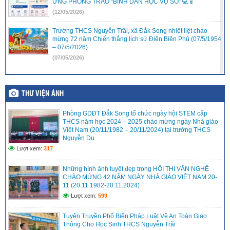
ỨNG PHONG TRÀO “BÌNH DÂN HỌC VỤ SỐ” 💻📱
(12/05/2026)
Trường THCS Nguyễn Trãi, xã Đắk Song nhiệt liệt chào
mừng 72 năm Chiến thắng lịch sử Điện Biên Phủ (07/5/1954
– 07/5/2026)
(07/05/2026)
THÔNG TƯ 32/2026 Quy định việc xác định tương đương
chức danh nhà giáo
THƯ VIỆN ẢNH
(06/05/2026)
Phòng GDĐT Đắk Song tổ chức ngày hội STEM cấp
Thư ngõ Chuyển đổi số Trung tâm Đổi mới sáng tạo và
THCS năm học 2024 – 2025 chào mừng ngày Nhà giáo
Chuyển đổi số tỉnh Lâm Đồng
Việt Nam (20/11/1982 – 20/11/2024) tại trường THCS
(06/05/2026)
Nguyễn Du
Lượt xem:
317
CÔNG AN XÃ ĐẮK SONG TRIỂN KHAI MÔ HÌNH “CỔNG
TRƯỜNG AN TOÀN GIAO THÔNG” TẠI TRƯỜNG THCS
NGUYỄN TRÃI
Những hình ảnh tuyệt đẹp trong HỘI THI VĂN NGHỆ
CHÀO MỪNG 42 NĂM NGÀY NHÀ GIÁO VIỆT NAM 20-
(06/05/2026)
11 (20.11.1982-20.11.2024)
Lượt xem:
599
Tuyên Truyền Phổ Biến Pháp Luật Về An Toàn Giao
Thông Cho Học Sinh THCS Nguyễn Trãi