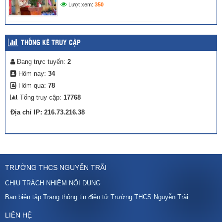
Lượt xem:
350
THỐNG KÊ TRUY CẬP
Đang trực tuyến:
2
Hôm nay:
34
Hôm qua:
78
Tổng truy cập:
17768
Địa chỉ IP: 216.73.216.38
TRƯỜNG THCS NGUYỄN TRÃI
CHỊU TRÁCH NHIỆM NỘI DUNG
Ban biên tập Trang thông tin điện tử Trường THCS Nguyễn Trãi
LIÊN HỆ