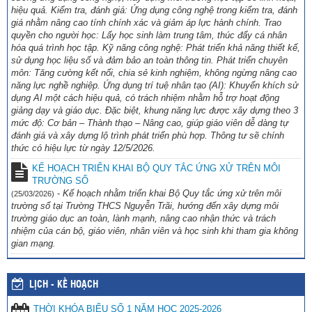
hiệu quả. Kiểm tra, đánh giá: Ứng dụng công nghệ trong kiểm tra, đánh
giá nhằm nâng cao tính chính xác và giảm áp lực hành chính. Trao
quyền cho người học: Lấy học sinh làm trung tâm, thúc đẩy cá nhân
hóa quá trình học tập. Kỹ năng công nghệ: Phát triển khả năng thiết kế,
sử dụng học liệu số và đảm bảo an toàn thông tin. Phát triển chuyên
môn: Tăng cường kết nối, chia sẻ kinh nghiệm, không ngừng nâng cao
năng lực nghề nghiệp. Ứng dụng trí tuệ nhân tạo (AI): Khuyến khích sử
dụng AI một cách hiệu quả, có trách nhiệm nhằm hỗ trợ hoạt động
giảng dạy và giáo dục. Đặc biệt, khung năng lực được xây dựng theo 3
mức độ: Cơ bản – Thành thạo – Nâng cao, giúp giáo viên dễ dàng tự
đánh giá và xây dựng lộ trình phát triển phù hợp. Thông tư sẽ chính
thức có hiệu lực từ ngày 12/5/2026.
KẾ HOẠCH TRIỂN KHAI BỘ QUY TẮC ỨNG XỬ TRÊN MÔI
TRƯỜNG SỐ
-
Kế hoạch nhằm triển khai Bộ Quy tắc ứng xử trên môi
(25/03/2026)
trường số tại Trường THCS Nguyễn Trãi, hướng đến xây dựng môi
trường giáo dục an toàn, lành mạnh, nâng cao nhận thức và trách
nhiệm của cán bộ, giáo viên, nhân viên và học sinh khi tham gia không
gian mạng.
LỊCH - KẾ HOẠCH
THỜI KHÓA BIỂU SỐ 1 NĂM HỌC 2025-2026